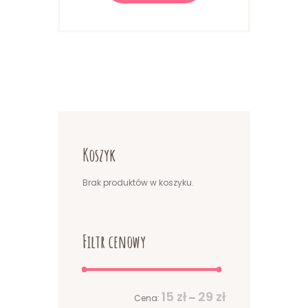
wiele
wariantów.
Opcje
można
wybrać
na
stronie
produktu
Koszyk
Brak produktów w koszyku.
Filtr cenowy
Cena
Cena
15 zł
29 zł
Cena:
—