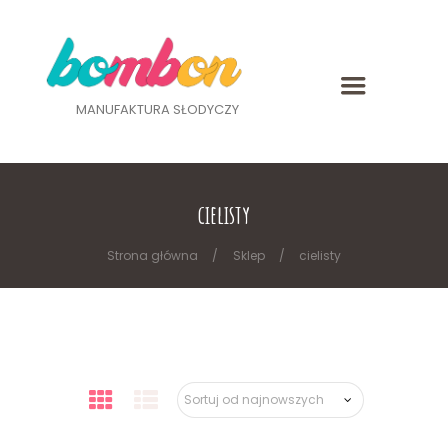
MANUFAKTURA SŁODYCZY
cielisty
Strona główna
Sklep
cielisty