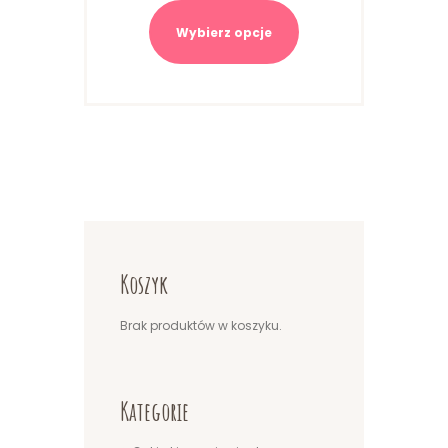
Ten
produkt
Wybierz opcje
ma
wiele
wariantów.
Opcje
można
wybrać
na
stronie
produktu
Koszyk
Brak produktów w koszyku.
Kategorie