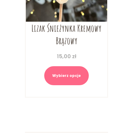
Lizak Śnieżynka Kremowy
Brązowy
15,00
zł
Ten
produkt
Wybierz opcje
ma
wiele
wariantów.
Opcje
można
wybrać
na
stronie
produktu