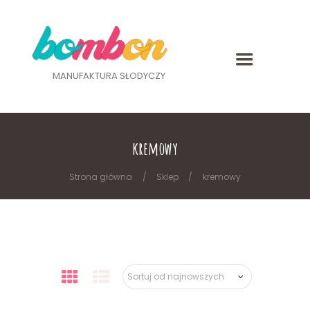
MANUFAKTURA SŁODYCZY
kremowy
Strona główna
Sklep
kremowy