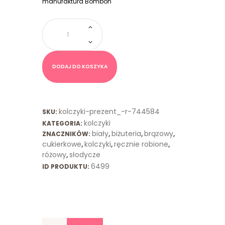
manufaktura Bombon
ilość
Kolczyki
Cukierkowe
Różowy
Biały
DODAJ DO KOSZYKA
kolczyki-prezent_-r-744584
SKU:
kolczyki
KATEGORIA:
biały
biżuteria
brązowy
ZNACZNIKÓW:
,
,
,
cukierkowe
kolczyki
ręcznie robione
,
,
,
różowy
słodycze
,
6499
ID PRODUKTU: