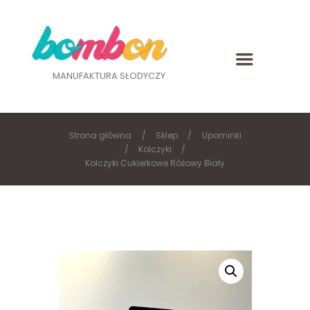
MANUFAKTURA SŁODYCZY
Strona główna
Sklep
Upominki
Kolczyki
Kolczyki Cukierkowe Różowy Biały