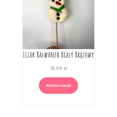
Lizak Bałwanek Biały Brązowy
15,00
zł
Ten
produkt
Wybierz opcje
ma
wiele
wariantów.
Opcje
można