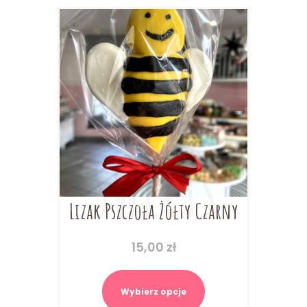
wybrać
na
stronie
produktu
Lizak Pszczoła Żółty Czarny
15,00
zł
Ten
produkt
Wybierz opcje
ma