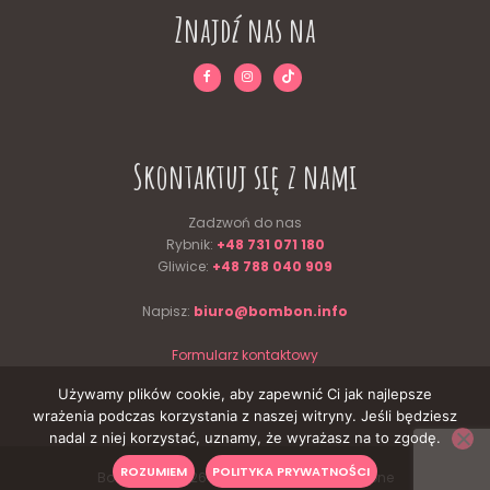
Znajdź nas na
Skontaktuj się z nami
Zadzwoń do nas
Rybnik:
+48 731 071 180
Gliwice:
+48 788 040 909
Napisz:
biuro@bombon.info
Formularz kontaktowy
Używamy plików cookie, aby zapewnić Ci jak najlepsze
wrażenia podczas korzystania z naszej witryny. Jeśli będziesz
nadal z niej korzystać, uznamy, że wyrażasz na to zgodę.
ROZUMIEM
POLITYKA PRYWATNOŚCI
Bombon © 2026 Wszelkie prawa zastrzeżone