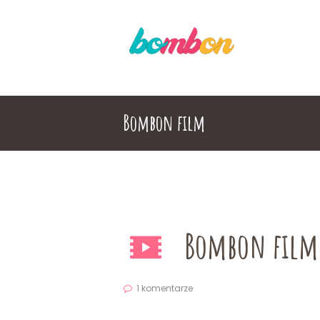
Bombon film
Bombon film
1 komentarze