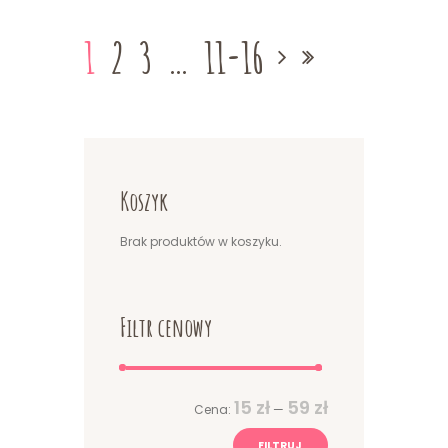
1
2
3
…
11-16
Koszyk
Brak produktów w koszyku.
Filtr cenowy
Cena
Cena
15 zł
59 zł
Cena:
—
min
max
FILTRUJ