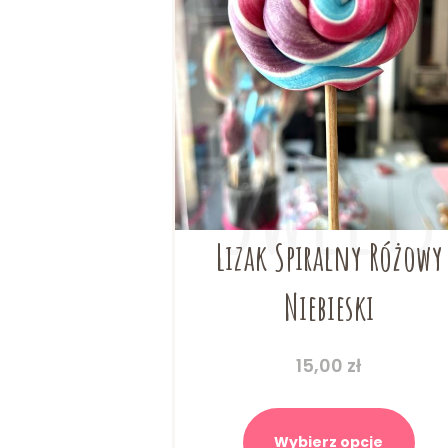
Lizak Spiralny Różowy
Niebieski
15,00
zł
Ten
prod
Wybierz opcje