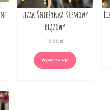
ent
Lizak Śnieżynka Kremowy
Li
Brązowy
15,00
zł
Ten
produkt
Wybierz opcje
ma
wiele
wariantów.
Opcje
można
wybrać
na
stronie
produktu