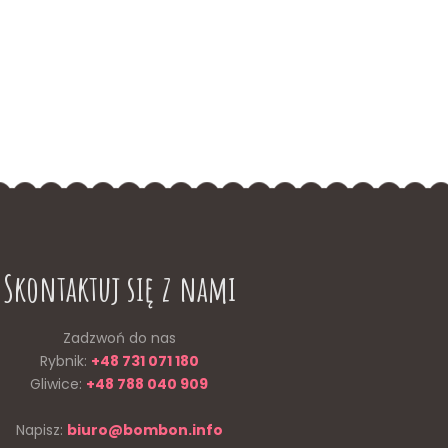
Skontaktuj się z nami
Zadzwoń do nas
Rybnik:
+48 731 071 180
Gliwice:
+48 788 040 909
Napisz:
biuro@bombon.info