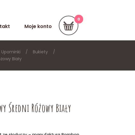
takt
Moje konto
Upominki
Bukiety
żowy Biały
y Średni Różowy Biały
t ze słodyczy – manufaktura Bombon