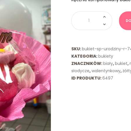
ilość
Bukiet
DO
Walentynkowy
Średni
Różowy
Biały
SKU:
bukiet-sp-urodziny-r-
KATEGORIA:
bukiety
ZNACZNIKÓW:
biały
,
bukiet
,
słodycze
,
walentynkowy
,
żółt
ID PRODUKTU:
6497