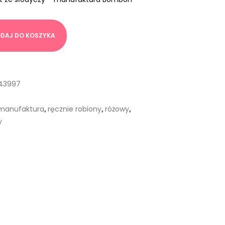
DAJ DO KOSZYKA
743997
manufaktura
,
ręcznie robiony
,
różowy
,
y