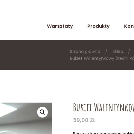
Warsztaty
Produkty
Kon
Strona główna
Sklep
Bukiet Walentynkowy Średni Ró
Bukiet Walentynkow
59,00
ZŁ
Ręcznie komponowany bukie