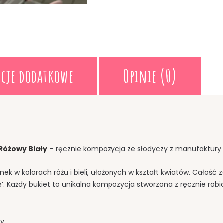
cje dodatkowe
Opinie (0)
Różowy Biały
– ręcznie kompozycja ze słodyczy z manufaktur
ianek w kolorach różu i bieli, ułożonych w kształt kwiatów. Całoś
 Każdy bukiet to unikalna kompozycja stworzona z ręcznie robio
ty