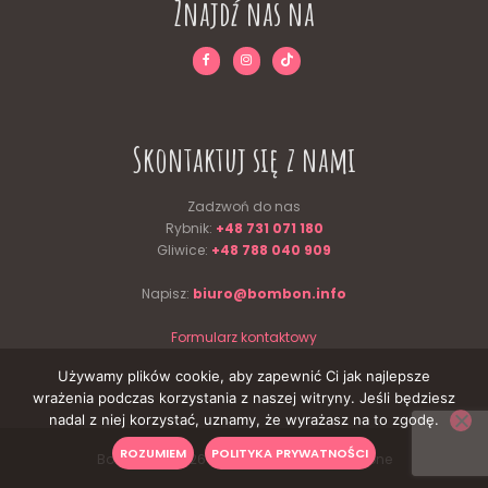
Znajdź nas na
Skontaktuj się z nami
Zadzwoń do nas
Rybnik:
+48 731 071 180
Gliwice:
+48 788 040 909
Napisz:
biuro@bombon.info
Formularz kontaktowy
Używamy plików cookie, aby zapewnić Ci jak najlepsze
wrażenia podczas korzystania z naszej witryny. Jeśli będziesz
nadal z niej korzystać, uznamy, że wyrażasz na to zgodę.
ROZUMIEM
POLITYKA PRYWATNOŚCI
Bombon © 2026 Wszelkie prawa zastrzeżone