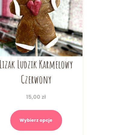
Lizak Ludzik Karmelowy
Czerwony
15,00
zł
Ten
produkt
Wybierz opcje
ma
wiele