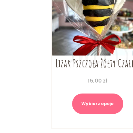
Lizak Pszczoła Żółty Cza
15,00
zł
Ten
prod
Wybierz opcje
ma
wiel
wari
Opcj