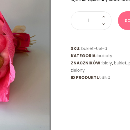
ilość
Słodki
DO
Bukiet
Dziecięcy
Różowy
Zielony
SKU:
bukiet-051-d
KATEGORIA:
bukiety
ZNACZNIKÓW:
biały
,
bukiet
,
zielony
ID PRODUKTU:
6150