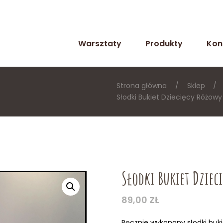
Warsztaty
Produkty
Kon
Strona główna
Sklep
Słodki Bukiet Dziecięcy Różowy
Słodki Bukiet Dziec
89,00
ZŁ
Ręcznie wykonany słodki buki