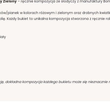
y Zielony
– ręcznie kompozycja ze słodyczy z manufaktury Bo
zaków/pianek w kolorach różowym i zielonym oraz drobnych kwiatk
olię. Każdy bukiet to unikalna kompozycja stworzona z ręcznie ro
iały
ę, dokładna kompozycja każdego bukietu może się nieznacznie róż