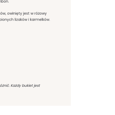
mbon.
ów, owinięty jest w różowy
bionych lizaków i karmelków.
nić. Każdy bukiet jest