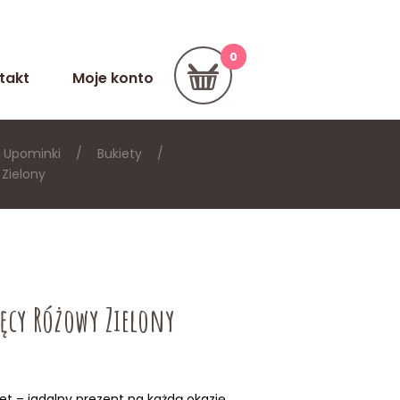
takt
Moje konto
Upominki
Bukiety
 Zielony
ięcy Różowy Zielony
et – jadalny prezent na każdą okazję