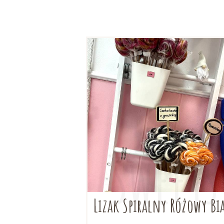
moż
wybr
na
stro
prod
Lizak Spiralny Różowy Bi