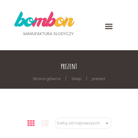
MANUFAKTURA SŁODYCZY
prezent
Strona główna
Sklep
prezent