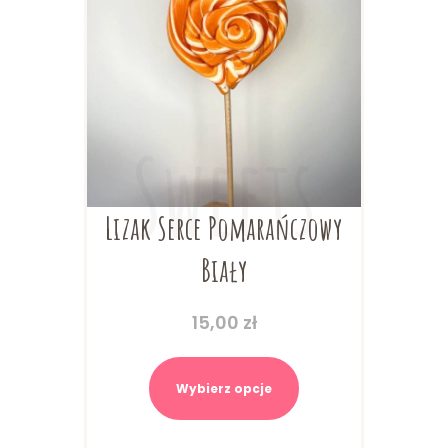
Lizak Serce Pomarańczowy
Biały
15,00
zł
Ten
produkt
Wybierz opcje
ma
wiele