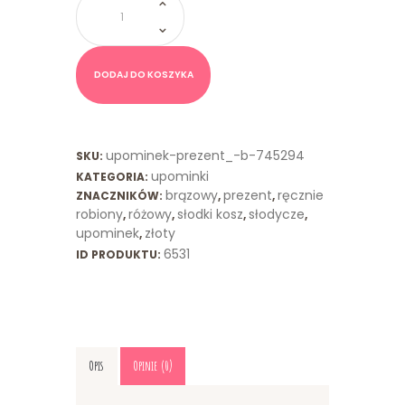
Słodki
Kosz
Brązowy
Różowy
DODAJ DO KOSZYKA
upominek-prezent_-b-745294
SKU:
upominki
KATEGORIA:
brązowy
prezent
ręcznie
ZNACZNIKÓW:
,
,
robiony
różowy
słodki kosz
słodycze
,
,
,
,
upominek
złoty
,
6531
ID PRODUKTU:
Opis
Opinie (0)