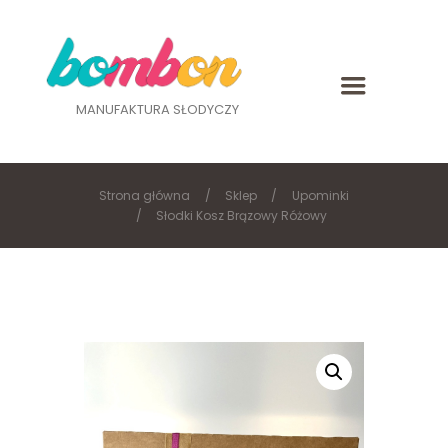
MANUFAKTURA SŁODYCZY
Strona główna
Sklep
Upominki
Słodki Kosz Brązowy Różowy