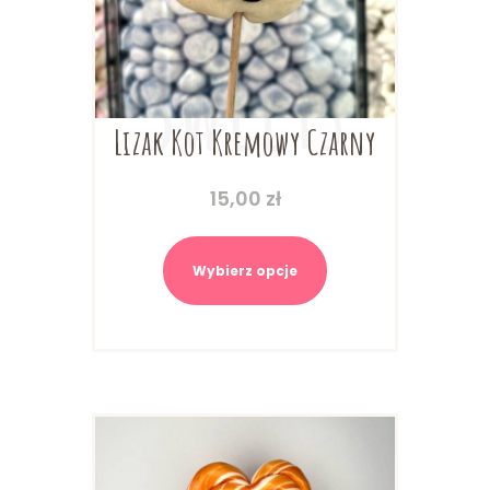
Lizak Kot Kremowy Czarny
15,00
zł
Ten
produkt
Wybierz opcje
ma
wiele
wariantów.
Opcje
można
wybrać
na
stronie
produktu