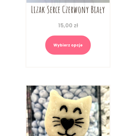
Lizak Serce Czerwony Biały
15,00
zł
Ten
produkt
Wybierz opcje
ma
wiele
wariantów.
Opcje
można
wybrać
na
stronie
produktu