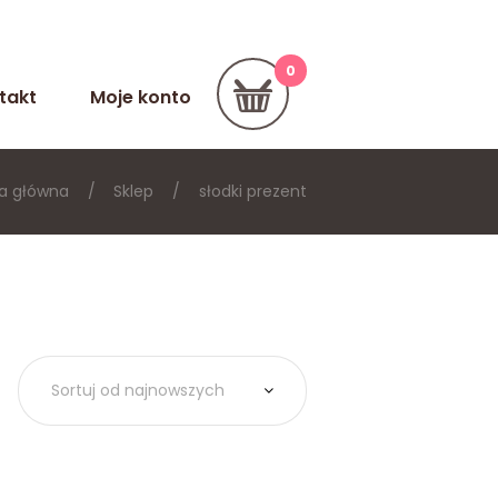
takt
Moje konto
a główna
Sklep
słodki prezent