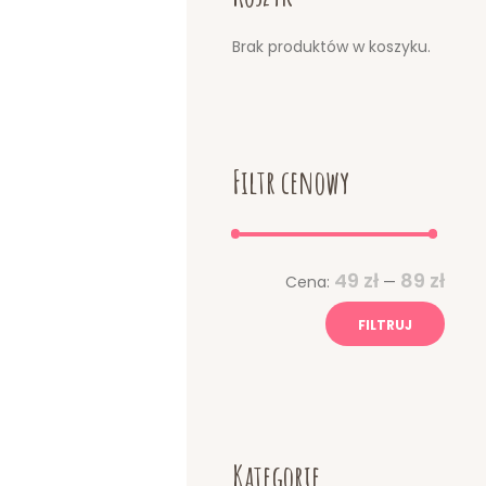
Brak produktów w koszyku.
Filtr cenowy
Cena
Cena
49 zł
89 zł
Cena:
—
min
max
FILTRUJ
Kategorie