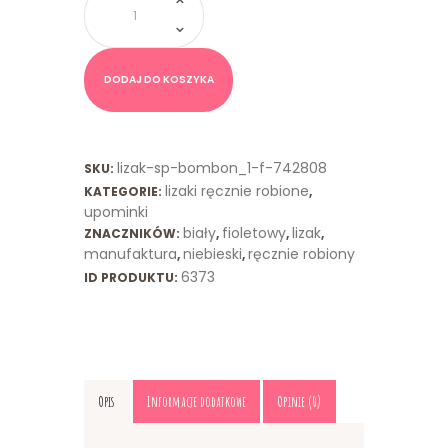
Lizak
Serce
Fioletowy
Niebieski
DODAJ DO KOSZYKA
lizak-sp-bombon_1-f-742808
SKU:
lizaki ręcznie robione
KATEGORIE:
,
upominki
biały
fioletowy
lizak
ZNACZNIKÓW:
,
,
,
manufaktura
niebieski
ręcznie robiony
,
,
6373
ID PRODUKTU:
Opis
Informacje dodatkowe
Opinie (0)