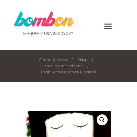
MANUFAKTURA SŁODYCZY
Strona główna
Sklep
Lizaki ręcznie robione
Lizak Serce Fioletowy Niebieski