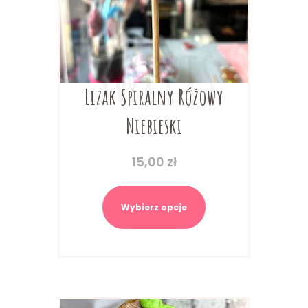
Lizak Spiralny Różowy
Niebieski
15,00
zł
Ten
produkt
Wybierz opcje
ma
wiele
wariantów.
Opcje
można
wybrać
na