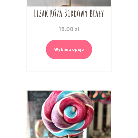
Lizak Róża Bordowy Biały
15,00
zł
Ten
produkt
Wybierz opcje
ma
wiele
wariantów.
Opcje
można
wybrać
na
stronie
produktu