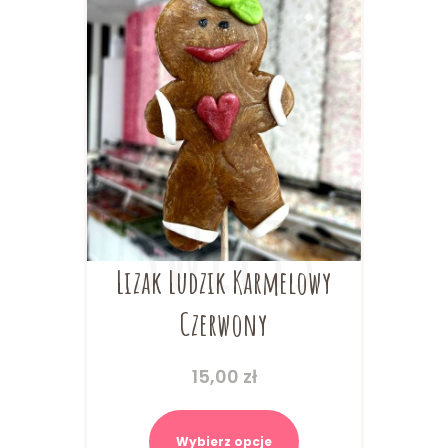
stronie
produktu
Lizak Ludzik Karmelowy
Czerwony
15,00
zł
Ten
produkt
Wybierz opcje