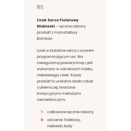
Opis
Lizak Serce Fioletowy
Niebieski
– ręcznie robiony
produkt z manufaktury
Bombon.
Lizak w kształcie serca z wzorem
przypominającym wir. Ma
nieregularną powierzchnię i jest
wykonany w odcieniach fioletu,
niebieskiego i bieli. Każdy
produkt to unikalne dzieło sztuki
cukierniczej, tworzone
tradycyjnymi metodami
rzemieślniczymi.
całkowicie ręcznie robiony
odcienie: fioletowy,
niebieski, biały