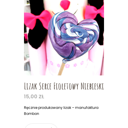
Lizak Serce Fioletowy Niebieski
15,00
ZŁ
Ręcznie produkowany lizak – manufaktura
Bombon
ilość