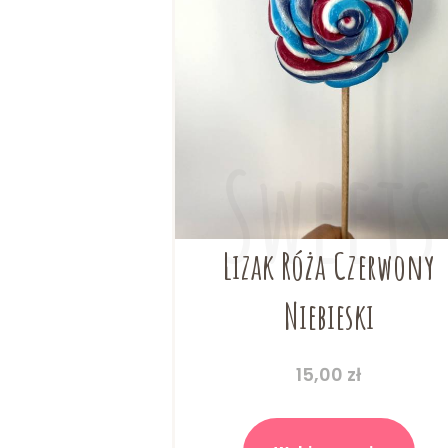
Lizak Róża Czerwony
Niebieski
15,00
zł
Ten
prod