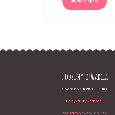
Wybierz opcje
ma
wiel
wari
Opcj
moż
wybr
na
stro
prod
Godziny otwarcia
Codziennie
10:00 – 18:00
Polityka prywatności
Regulamin sklepu on-line