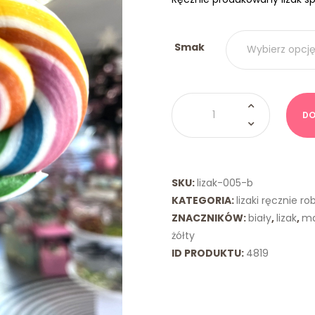
Smak
ilość
Lizak
DO
Spiralny
Biały
Zielony
SKU:
lizak-005-b
KATEGORIA:
lizaki ręcznie ro
ZNACZNIKÓW:
biały
,
lizak
,
ma
żółty
ID PRODUKTU:
4819