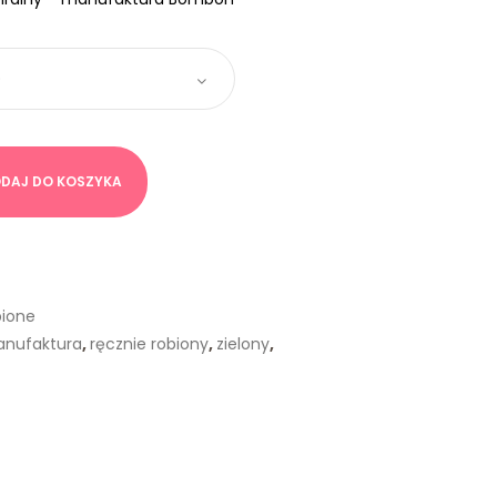
DAJ DO KOSZYKA
bione
nufaktura
,
ręcznie robiony
,
zielony
,