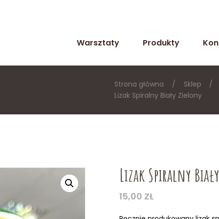
Warsztaty
Produkty
Kon
Strona główna
Sklep
Lizak Spiralny Biały Zielony
Lizak Spiralny Biał
15,00
ZŁ
Ręcznie produkowany lizak s