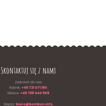
Skontaktuj się z nami
Zadzwoń do nas
Rybnik:
+48 731 071 180
Gliwice:
+48 788 040 909
Napisz:
biuro@bombon.info