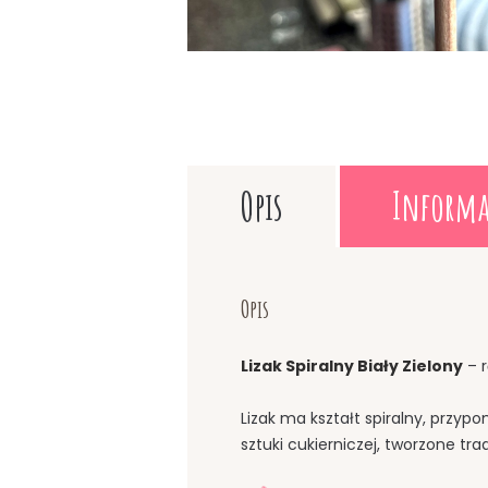
Opis
Informa
Opis
Lizak Spiralny Biały Zielony
– r
Lizak ma kształt spiralny, przyp
sztuki cukierniczej, tworzone t