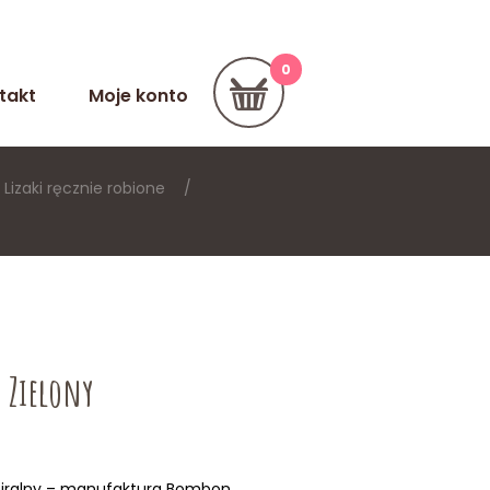
takt
Moje konto
Lizaki ręcznie robione
y Zielony
piralny – manufaktura Bombon