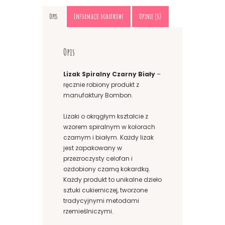
Opis
Informacje dodatkowe
Opinie (0)
Opis
Lizak Spiralny Czarny Biały
–
ręcznie robiony produkt z
manufaktury Bombon.
Lizaki o okrągłym kształcie z
wzorem spiralnym w kolorach
czarnym i białym. Każdy lizak
jest zapakowany w
przezroczysty celofan i
ozdobiony czarną kokardką.
Każdy produkt to unikalne dzieło
sztuki cukierniczej, tworzone
tradycyjnymi metodami
rzemieślniczymi.