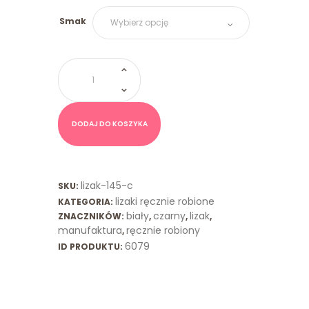
Smak
ilość
Lizak
Spiralny
Czarny
Biały
DODAJ DO KOSZYKA
lizak-145-c
SKU:
lizaki ręcznie robione
KATEGORIA:
biały
czarny
lizak
ZNACZNIKÓW:
,
,
,
manufaktura
ręcznie robiony
,
6079
ID PRODUKTU: