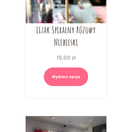
Lizak Spiralny Różowy
Niebieski
15,00
zł
Ten
produkt
Wybierz opcje
ma
wiele
wariantów.
Opcje
można
wybrać
na
stronie