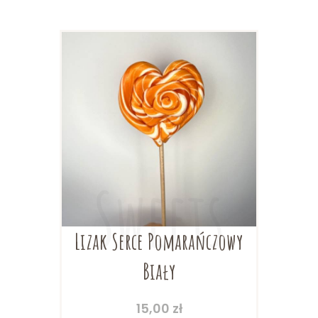
można
wybrać
na
stronie
produktu
Lizak Serce Pomarańczowy
Biały
15,00
zł