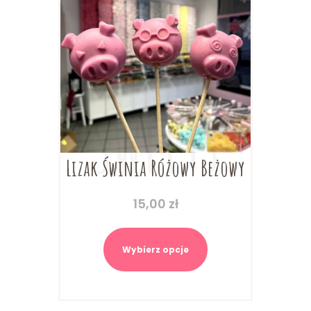
produktu
Lizak Świnia Różowy Beżowy
15,00
zł
Ten
produkt
Wybierz opcje
ma
wiele
wariantów.
Opcje