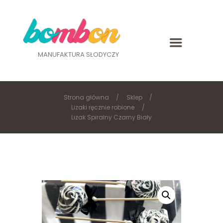
MANUFAKTURA SŁODYCZY
Strona główna
Sklep
Lizaki ręcznie robione
Lizak Spiralny Czarny Biały