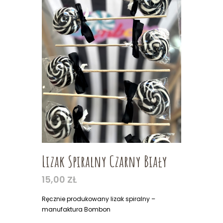
Lizak Spiralny Czarny Biały
15,00
ZŁ
Ręcznie produkowany lizak spiralny –
manufaktura Bombon