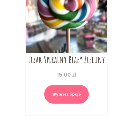
Lizak Spiralny Biały Zielony
15,00
zł
Ten
produkt
Wybierz opcje
ma
wiele
wariantów.
Opcje
można
wybrać