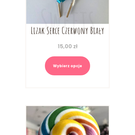
Lizak Serce Czerwony Biały
15,00
zł
Ten
produkt
Wybierz opcje
ma
wiele
wariantów.
Opcje
można
wybrać
na
stronie
produktu