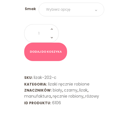
Smak
ilość
Lizak
Spiralny
Czarny
Biały
DODAJ DO KOSZYKA
lizak-202-c
SKU:
lizaki ręcznie robione
KATEGORIA:
biały
czarny
lizak
ZNACZNIKÓW:
,
,
,
manufaktura
ręcznie robiony
różowy
,
,
6106
ID PRODUKTU: