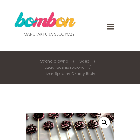
MANUFAKTURA SŁODYCZY
Strona główna
Sklep
Lizaki ręcznie robione
Lizak Spiralny Czarny Biały