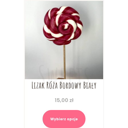
na
stronie
produktu
Lizak Róża Bordowy Biały
15,00
zł
Ten
produkt
Wybierz opcje
ma