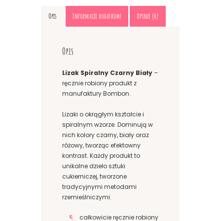
Opis
Informacje dodatkowe
Opinie (0)
Opis
Lizak Spiralny Czarny Biały
–
ręcznie robiony produkt z
manufaktury Bombon.
Lizaki o okrągłym kształcie i
spiralnym wzorze. Dominują w
nich kolory czarny, biały oraz
różowy, tworząc efektowny
kontrast. Każdy produkt to
unikalne dzieło sztuki
cukierniczej, tworzone
tradycyjnymi metodami
rzemieślniczymi.
całkowicie ręcznie robiony