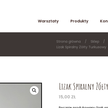
Warsztaty
Produkty
Kon
Strona główna
Sklep
Lizak Spiralny Żółty Turkusowy
Lizak Spiralny Żółt
15,00
ZŁ
Ręcznie produkowany lizak s