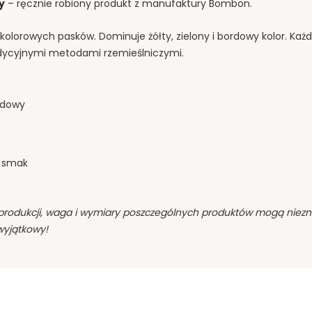
y
– ręcznie robiony produkt z manufaktury Bombon.
y z kolorowych pasków. Dominuje żółty, zielony i bordowy kolor. Każ
radycyjnymi metodami rzemieślniczymi.
ordowy
y smak
produkcji, waga i wymiary poszczególnych produktów mogą niezn
wyjątkowy!