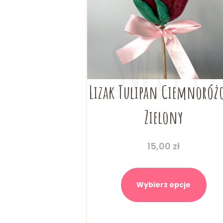
Lizak Tulipan Ciemnoróż
Zielony
15,00
zł
Ten
prod
Wybierz opcje
ma
wiel
wari