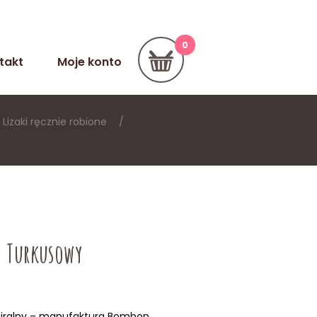
takt
Moje konto
Lizaki ręcznie robione
y Turkusowy
piralny – manufaktura Bombon