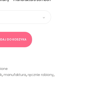
DAJ DO KOSZYKA
bione
ak
,
manufaktura
,
ręcznie robiony
,