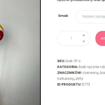
Smak
ilość
Lizak
DO
Spiralny
Żółty
Turkusowy
SKU:
lizak-111-ż
KATEGORIA:
lizaki ręcznie ro
ZNACZNIKÓW:
czerwony
,
liz
turkusowy
,
żółty
ID PRODUKTU:
5773