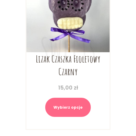
Lizak Czaszka Fioletowy
Czarny
15,00
zł
Ten
produkt
Wybierz opcje
ma
wiele
wariantów.
Opcje