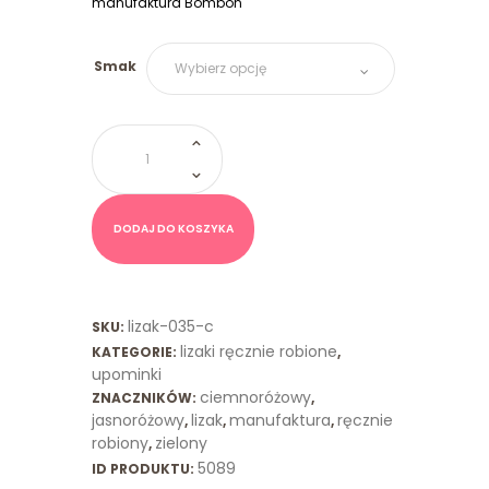
manufaktura Bombon
Smak
ilość
Lizak
Tulipan
Ciemnoróżowy
Zielony
DODAJ DO KOSZYKA
lizak-035-c
SKU:
lizaki ręcznie robione
KATEGORIE:
,
upominki
ciemnoróżowy
ZNACZNIKÓW:
,
jasnoróżowy
lizak
manufaktura
ręcznie
,
,
,
robiony
zielony
,
5089
ID PRODUKTU: