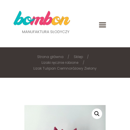
MANUFAKTURA SŁODYCZY
Strona główna
Sklep
Lizaki ręcznie robione
Lizak Tulipan Ciemnoróżowy Zielony