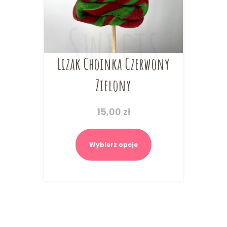
Lizak Choinka Czerwony
Zielony
15,00
zł
Ten
produkt
Wybierz opcje
ma
wiele
wariantów.
Opcje
można
wybrać
na