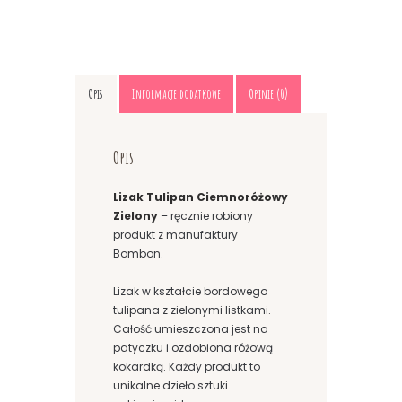
Opis
Informacje dodatkowe
Opinie (0)
Opis
Lizak Tulipan Ciemnoróżowy
Zielony
– ręcznie robiony
produkt z manufaktury
Bombon.
Lizak w kształcie bordowego
tulipana z zielonymi listkami.
Całość umieszczona jest na
patyczku i ozdobiona różową
kokardką. Każdy produkt to
unikalne dzieło sztuki