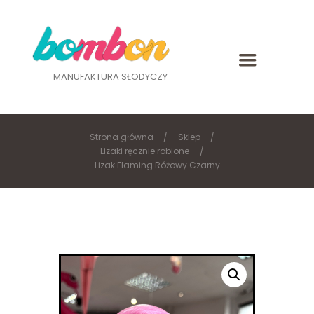
MANUFAKTURA SŁODYCZY
Strona główna
Sklep
Lizaki ręcznie robione
Lizak Flaming Różowy Czarny