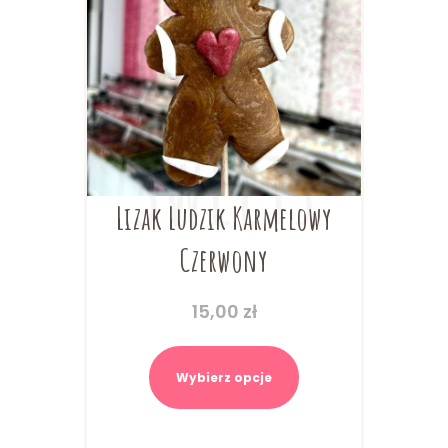
Lizak Ludzik Karmelowy
Czerwony
15,00
zł
Ten
produkt
Wybierz opcje
ma
wiele
wariantów.