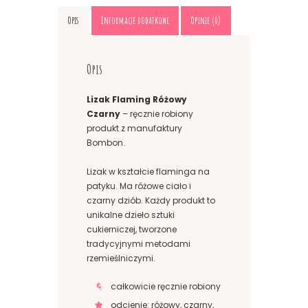
Opis
Informacje dodatkowe
Opinie (0)
Opis
Lizak Flaming Różowy
Czarny
– ręcznie robiony
produkt z manufaktury
Bombon.
Lizak w kształcie flaminga na
patyku. Ma różowe ciało i
czarny dziób. Każdy produkt to
unikalne dzieło sztuki
cukierniczej, tworzone
tradycyjnymi metodami
rzemieślniczymi.
całkowicie ręcznie robiony
odcienie: różowy, czarny,