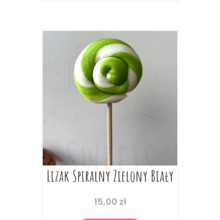
Opcje
można
wybrać
na
stronie
produktu
Lizak Spiralny Zielony Biały
15,00
zł