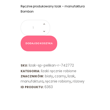
Ręcznie produkowany lizak – manufaktura
Bombon
ilość
Lizak
Flaming
Różowy
Czarny
DODAJ DO KOSZYKA
lizak-sp-pelikan-r-742772
SKU:
lizaki ręcznie robione
KATEGORIA:
biały
czarny
lizak
ZNACZNIKÓW:
,
,
,
manufaktura
ręcznie robiony
różowy
,
,
6363
ID PRODUKTU: